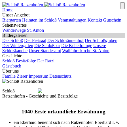
Home
Unser Angebot
Biergarten
Heiraten im Schloß
Veranstaltungen
Kontakt
Gutschein
Sehenswertes
Wanderwege
St. Anton
Bildergalerien
Das Schloß
Der Festsaal
Der Schloßinnenhof
Der Schloßgraben
Der Wintergarten
Die Schloßbar
Die Kellerlounge
Unsere
Schloßkapelle
Unser Standesamt
Wallfahrtskirche St. Anton
Geschichte
Schloß
Besitzfolge
Der Ratzi
Gästebuch
Über uns
Familie Zierer
Impressum
Datenschutz
Schloß
Ratzenhofen - Geschichte und Besitzfolge
1040 Erste urkundliche Erwähnung
ein Eberhard benennt sich nach Ratzenhofen Eberhard I. v.