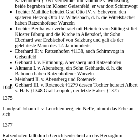
Ratzenhofen †1097 verheiratet mit Mathilde v. Moosburg;
beide begraben im Kloster Geisenfeld, er war dort Schirmvogt
Tochter Mathilde heiratet Graf Otto IV. v. Scheyern, den
späteren Herzog Otto I v. Wittelsbach, d. h. die Wittelsbacher
haben Ratzenhofener Wurzeln
Tochter Bertha war verheiratet mit Heinrich von Sittling stiftet
Kloster Biburg und die Kirche in Allersdorf, ihr Sohn
Eberhard war Erzbischof von Salzburg und galt als der
gelehrteste Mann des 12. Jahrhunderts.
Eberhard II: v. Ratzenhofen †1138, auch Schirmvogt in
Geisenfeld
Gebhard I. v. Hittinburg, Abensberg und Ratzenhofen
Altmann I. v. Abensberg, ein Sohn Gebhards, d. h. die
Babonen haben Ratzenhofener Wurzeln
Meinhard II. v. Abensberg und Roteneck
Gebhard III. v. Roteneck †1279 dessen Tochter heiratet Albert
1040
v. Hals †1348 Graf Leopold, der letzte Halser †1375
1375
Landgraf Johann I. v. Leuchtenberg, ein Neffe, nimmt das Erbe an
sich
1377
Ratzenhofen fällt durch Gerichtsentscheid an das Herzogtum