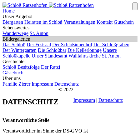
Home
Unser Angebot
Biergarten
Heiraten im Schloß
Veranstaltungen
Kontakt
Gutschein
Sehenswertes
Wanderwege
St. Anton
Bildergalerien
Das Schloß
Der Festsaal
Der Schloßinnenhof
Der Schloßgraben
Der Wintergarten
Die Schloßbar
Die Kellerlounge
Unsere
Schloßkapelle
Unser Standesamt
Wallfahrtskirche St. Anton
Geschichte
Schloß
Besitzfolge
Der Ratzi
Gästebuch
Über uns
Familie Zierer
Impressum
Datenschutz
© 2022
Impressum
|
Datenschutz
DATENSCHUTZ
Verantwortliche Stelle
Verantwortlicher im Sinne der DS-GVO ist